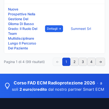
Nuove
Prospettive Nella
Gestione Del
Glioma Di Basso
Grado: Il Ruolo Del
Summeet Srl
Dettagli →
Team
Multidisciplinare
Lungo Il Percorso
Del Paziente
Pagina
1
di
4
(
99
risultati)
←
1
2
3
4
→
Corso FAD ECM Radioprotezione 2026
·
a
soli
2 euro/credito
dal nostro partner Smart ECM