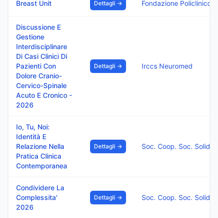
Breast Unit
Fondazione Policlinico Di
Dettagli →
Discussione E
Gestione
Interdisciplinare
Di Casi Clinici Di
Pazienti Con
Irccs Neuromed
Dettagli →
Dolore Cranio-
Cervico-Spinale
Acuto E Cronico -
2026
Io, Tu, Noi:
Identità E
Relazione Nella
Soc. Coop. Soc. Solidar
Dettagli →
Pratica Clinica
Contemporanea
Condividere La
Complessita'
Soc. Coop. Soc. Solidar
Dettagli →
2026