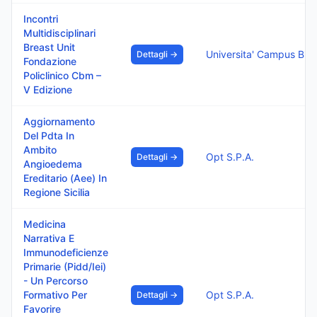
Incontri
Multidisciplinari
Breast Unit
Univ
Dettagli →
Fondazione
Policlinico Cbm –
V Edizione
Aggiornamento
Del Pdta In
Ambito
Opt S.P.A.
Dettagli →
Angioedema
Ereditario (Aee) In
Regione Sicilia
Medicina
Narrativa E
Immunodeficienze
Primarie (Pidd/Iei)
- Un Percorso
Formativo Per
Opt S.P.A.
Dettagli →
Favorire